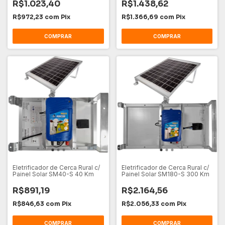
R$1.023,40
R$1.438,62
R$972,23
com
Pix
R$1.366,69
com
Pix
Eletrificador de Cerca Rural c/
Eletrificador de Cerca Rural c/
Painel Solar SM40-S 40 Km
Painel Solar SM180-S 300 Km
R$891,19
R$2.164,56
R$846,63
com
Pix
R$2.056,33
com
Pix