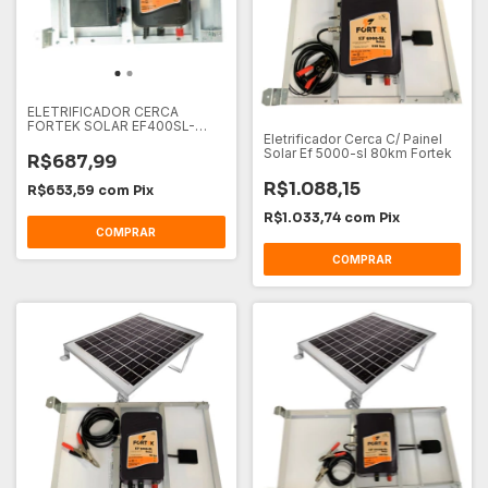
ELETRIFICADOR CERCA
FORTEK SOLAR EF400SL-
Eletrificador Cerca C/ Painel
40KM C/BT
Solar Ef 5000-sl 80km Fortek
R$687,99
R$1.088,15
R$653,59
com
Pix
R$1.033,74
com
Pix