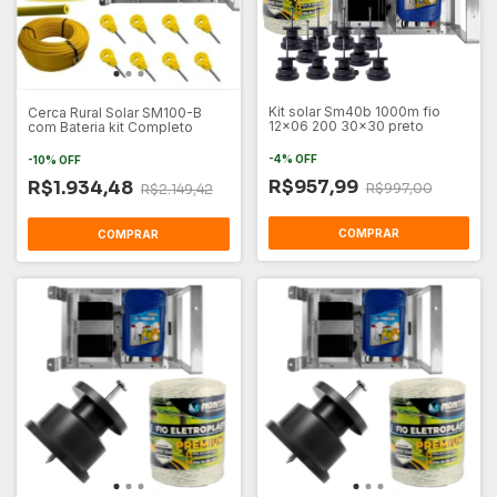
Kit solar Sm40b 1000m fio
Cerca Rural Solar SM100-B
12x06 200 30x30 preto
com Bateria kit Completo
-
4
%
OFF
-
10
%
OFF
R$957,99
R$1.934,48
R$997,00
R$2.149,42